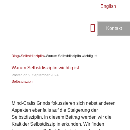
English
Kontakt
Mentale Fitness & Training
Aktivitäten & Preise
Über Mind-Craft
Blog
»
Selbstdisziplin
»
Warum Selbstdisziplin wichtig ist
Warum Selbstdisziplin wichtig ist
30. August 2025
Posted on
9. September 2024
Selbstdisziplin
Mind-Crafts Grinds fokussieren sich nebst anderen
Aspekten ebenfalls auf die Steigerung der
Selbstdisziplin. In diesem Beitrag werden wir die
Kraft der Selbstdisziplin erkunden. Wir finden