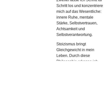
Schritt los und konzentriere
mich auf das Wesentliche:
innere Ruhe, mentale
Stärke, Selbstvertrauen,
Achtsamkeit und
Selbstverantwortung.
Stoizismus bringt
Gleichgewicht in mein
Leben. Durch diese
Philosophie erkenne ich
heute das reibungslose,
grundlos glückliche Leben
in den schönen und
wertvollen, aber vor allem
auch in den harten und
bitteren Momenten des
Lebens. Das Grinding lehrt
mich exakt diese Lektion